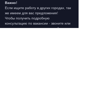
Важно!
Если ищите работу в других городах, так 
же имеем для вас предложения!
Чтобы получить подробную 
консультацию по вакансии - звоните или 
пишите по закрепленному на сайте 
номеру, Мобильный/ Viber/ Telegram/ 
WhatsApp
Предыдущая
Свяжитесь с нами
Следующая