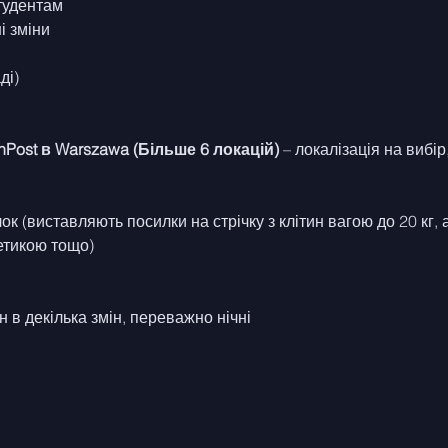
студентам
ні зміни
ді)
Post в Warszawa (Більше 6 локацій)
 – локалізація на вибі
к (виставляють посилки на стрічку з клітин вагою до 20 кг, 
метикою тощо)
н в декілька змін, переважно нічні