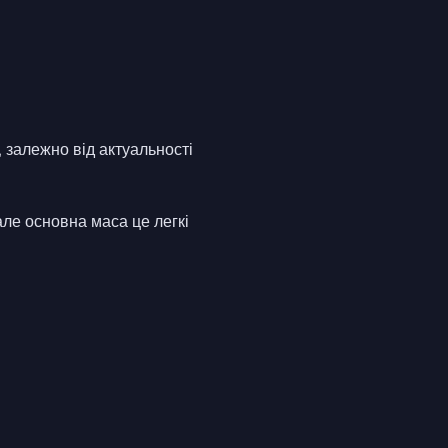
р, залежно від актуальності
але основна маса це легкі 