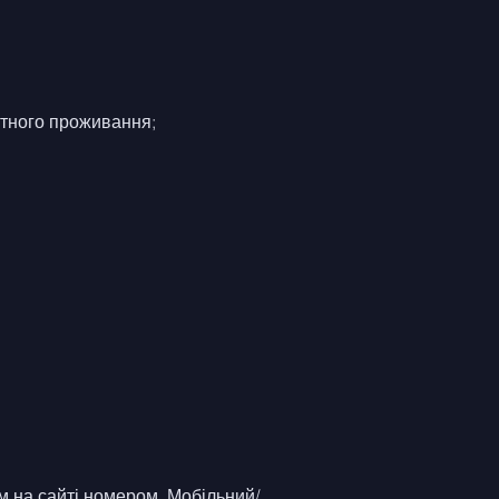
ртного проживання;
м на сайті номером, Мобільний/ 