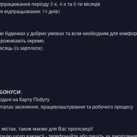
дпрацювання періоду 2-х, 4-х та 6-ти місяців
ля відпрацьованих 14 днів)
чи будинках у добрих умовах та всім необхідним для комфо
и проживають окремо;
ісяць (із зарплати);
 БОНУСИ:
одачі на Карту Побуту
етапах заселення, працевлаштування та робочого процесу
 містах, також маємо для Вас пропозиції!
ацію щодо вакансії - телефонуйте або пишіть за закріплени