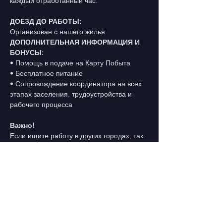
каждый отработанный час.
ДОЕЗД ДО РАБОТЫ:
Организован с нашего жилья
ДОПОЛНИТЕЛЬНАЯ ИНФОРМАЦИЯ И 
БОНУСЫ:
• Помощь в подаче на Карту Побыта
• Бесплатное питание
• Сопровождение координатора на всех 
этапах заселения, трудоустройства и 
рабочего процесса 
Важно!
Если ищите работу в других городах, так 
же имеем для вас предложения!
Чтобы получить подробную 
консультацию по вакансии - звоните или 
пишите по закрепленному на сайте 
номеру, Мобильный/ Viber/ Telegram/ 
WhatsApp
Предыдущая