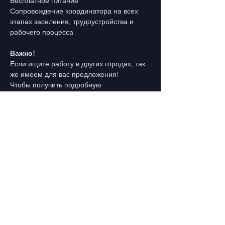
Бесплатное питание
Сопровождение координатора на всех 
этапах заселения, трудоустройства и 
рабочего процесса 
Важно!
Если ищите работу в других городах, так 
же имеем для вас предложения!
Чтобы получить подробную 
консультацию по вакансии - звоните или 
пишите по закрепленному на сайте 
номеру, Мобильный/ Viber/ Telegram/ 
WhatsApp
Предыдущая
Свяжитесь с нами