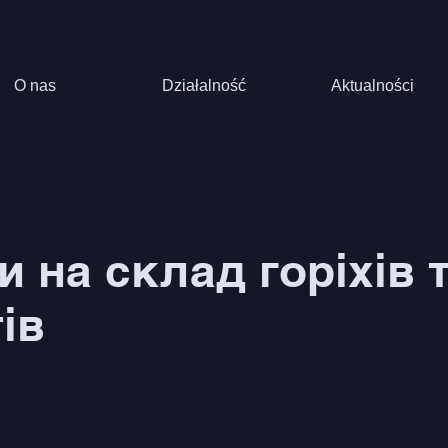
O nas
Działalność
Aktualności
 на склад горіхів 
ів