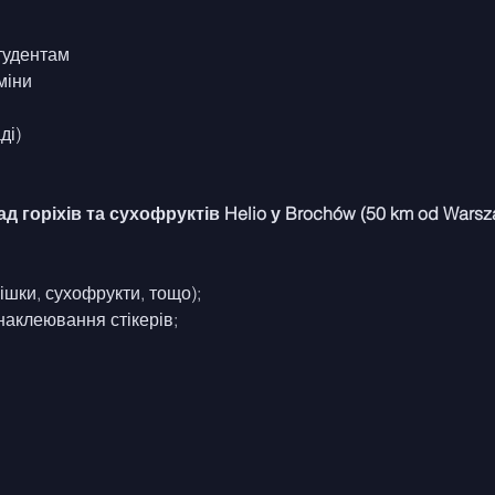
студентам
міни
ді)
д горіхів та сухофруктів Helio у Brochów (50 km od Warsz
рішки, сухофрукти, тощо);
наклеювання стікерів;