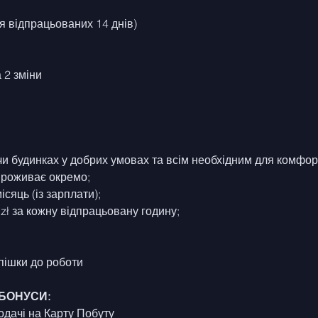
ля відпрацьованих 14 днів)
 2 зміни
чи будинках у добрих умовах та всім необхідним для комфо
 проживає окремо;
ісяць (із зарплати);
 zł за кожну відпрацьовану годину;
пішки до роботи
 БОНУСИ:
одачі на Карту Побуту